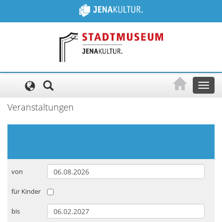
Cookie-Einstellungen
Toggl
naviga
Veranstaltungen
von
für Kinder
bis