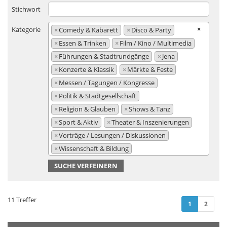
Stichwort
×
Kategorie
×
Comedy & Kabarett
×
Disco & Party
×
Essen & Trinken
×
Film / Kino / Multimedia
×
Führungen & Stadtrundgänge
×
Jena
×
Konzerte & Klassik
×
Märkte & Feste
×
Messen / Tagungen / Kongresse
×
Politik & Stadtgesellschaft
×
Religion & Glauben
×
Shows & Tanz
×
Sport & Aktiv
×
Theater & Inszenierungen
×
Vorträge / Lesungen / Diskussionen
×
Wissenschaft & Bildung
SUCHE VERFEINERN
11 Treffer
(current)
1
2