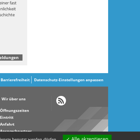
einer fast
nlichkeit
schichte
Meldungen
Barrierefreiheit
Datenschutz-Einstellungen anpassen
Wir über uns
Öffnungszeiten
Eintritt
Anfahrt
Ansprechpartner
Kontaktformular
Alle akzeptieren
ienste benutzt werden dürfen