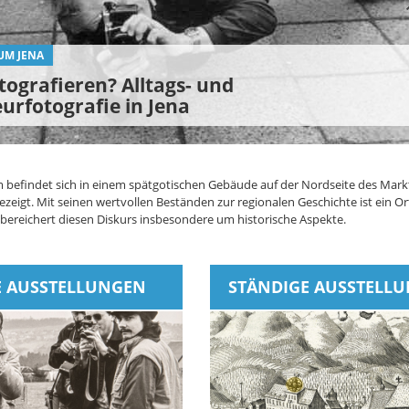
UM JENA
KLOSTER JENA
KLOSTER JENA
UM JENA
UM JENA
otografieren? Alltags- und
rfotografie in Jena
e, Luther und der Goldene Engel
e, Luther und der Goldene Engel
ge)schichten
es Gespenster im Museum?
efindet sich in einem spätgotischen Gebäude auf der Nordseite des Markte
ezeigt. Mit seinen wertvollen Beständen zur regionalen Geschichte ist ein Or
es bereichert diesen Diskurs insbesondere um historische Aspekte.
E AUSSTELLUNGEN
STÄNDIGE AUSSTELL