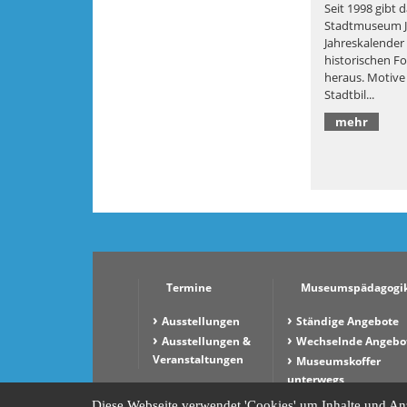
Seit 1998 gibt 
Stadtmuseum J
Jahreskalender
historischen F
heraus. Motive
Stadtbil...
mehr
Termine
Museumspädagogi
Ausstellungen
Ständige Angebote
Ausstellungen &
Wechselnde Angebo
Veranstaltungen
Museumskoffer
unterwegs
Kindergeburtstag
Diese Webseite verwendet 'Cookies' um Inhalte und Anz