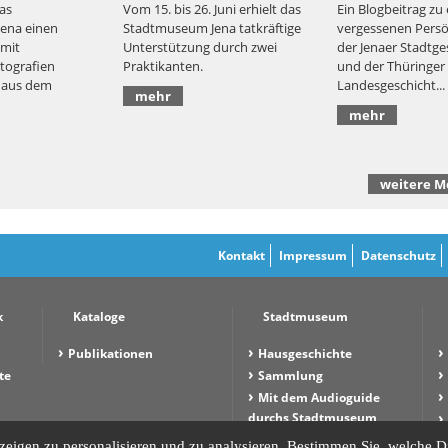
das
Vom 15. bis 26. Juni erhielt das
Ein Blogbeitrag zu 
ena einen
Stadtmuseum Jena tatkräftige
vergessenen Persö
 mit
Unterstützung durch zwei
der Jenaer Stadtge
otografien
Praktikanten.
und der Thüringer
 aus dem
Landesgeschicht...
mehr
mehr
weitere 
Kontakt
Impressum
Datenschutz
k
Kataloge
Stadtmuseum
Publikationen
Hausgeschichte
te
Sammlung
Mit dem Audioguide
durchs Stadtmuseum
Bildergalerie
eigen zu personalisieren und zu analysieren. Bestimmen Sie, welche D