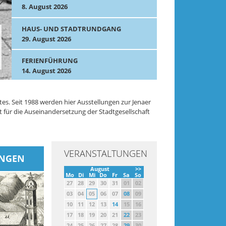
8. August 2026
HAUS- UND STADTRUNDGANG
29. August 2026
FERIENFÜHRUNG
14. August 2026
s. Seit 1988 werden hier Ausstellungen zur Jenaer
t für die Auseinandersetzung der Stadtgesellschaft
VERANSTALTUNGEN
UNGEN
August
>>
Mo
Di
Mi
Do
Fr
Sa
So
27
28
29
30
31
01
02
03
04
05
06
07
08
09
10
11
12
13
14
15
16
17
18
19
20
21
22
23
24
25
26
27
28
29
30