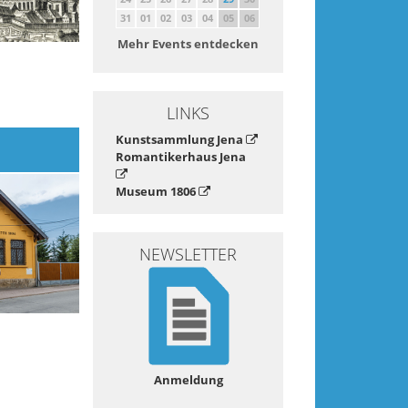
31
01
02
03
04
05
06
Mehr Events entdecken
LINKS
Kunstsammlung Jena
Romantikerhaus Jena
Museum 1806
NEWSLETTER
Anmeldung