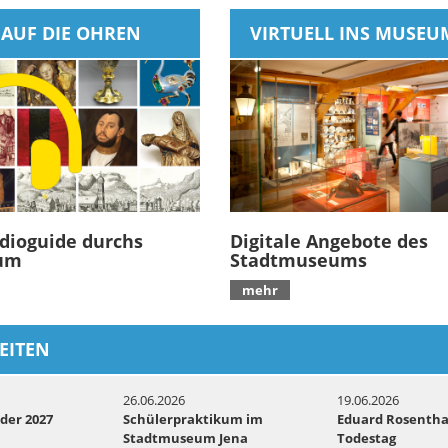
AUF DIE OHREN
VIRTUELL INS MUSEU
dioguide durchs
Digitale Angebote des
um
Stadtmuseums
mehr
EITEN
26.06.2026
19.06.2026
er 2027
Schülerpraktikum im
Eduard Rosentha
Stadtmuseum Jena
Todestag