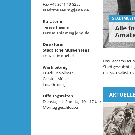
Fax +49 3641 49-8255
stadtmuseum@jena.de
STADTMUSE
Kuratorin
KARMELITEN
KARMELITEN
STADTMUSE
STADTMUSE
Alle f
Teresa Thieme
teresa.thieme@jena.de
Amateu
Mönch
Mönch
Stadt(
Gibt 
Direktorin
Städtische Museen Jena
Dr. Kristin Knebel
Das Stadtmuseum b
Stadtgeschichte g
Werkleitung
mit sich selbst, 
Friedrun Vollmer
Carsten Müller
Jana Gründig
AKTUELL
Öffnungszeiten
Dienstag bis Sonntag 10 – 17 Uhr
Montag geschlossen