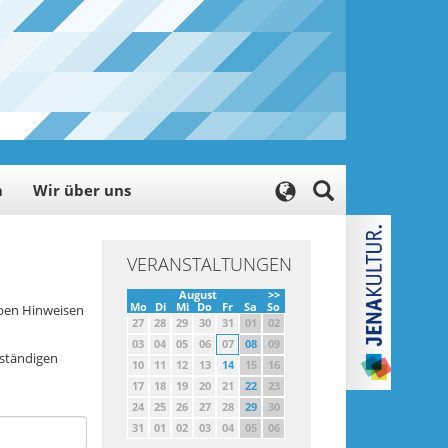
m
Wir über uns
VERANSTALTUNGEN
August
>>
Mo
Di
Mi
Do
Fr
Sa
So
eben Hinweisen
27
28
29
30
31
01
02
03
04
05
06
07
08
09
uständigen
10
11
12
13
14
15
16
17
18
19
20
21
22
23
24
25
26
27
28
29
30
31
01
02
03
04
05
06