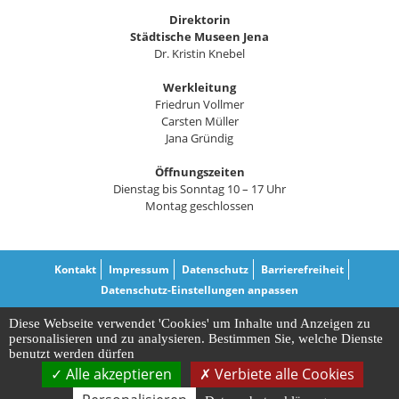
Direktorin
Städtische Museen Jena
Dr. Kristin Knebel
Werkleitung
Friedrun Vollmer
Carsten Müller
Jana Gründig
Öffnungszeiten
Dienstag bis Sonntag 10 – 17 Uhr
Montag geschlossen
Kontakt
Impressum
Datenschutz
Barrierefreiheit
Datenschutz-Einstellungen anpassen
Diese Webseite verwendet 'Cookies' um Inhalte und Anzeigen zu
personalisieren und zu analysieren. Bestimmen Sie, welche Dienste
benutzt werden dürfen
Alle akzeptieren
Verbiete alle Cookies