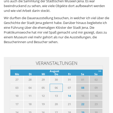
uns auch die Sammlung der Städtischen Museen Jena. Es war
beeindruckend zu sehen, wie viele Objekte dort aufbewahrt werden
und wie viel Arbeit darin steckt.
Wir durften die Dauerausstellung besuchen, in welcher ich viel über die
Geschichte der Stadt Jena gelernt habe. Darüber hinaus begleitete ich
eine Führung über die ehemaligen Klöster der Stadt Jena. Die
Praktikumswoche hat mir viel Spaß gemacht und mir gezeigt, dass zu
einem Museum viel mehr gehört als nur die Ausstellungen, die
Besucherinnen und Besucher sehen.
VERANSTALTUNGEN
August
>>
Mo
Di
Mi
Do
Fr
Sa
So
27
28
29
30
31
01
02
03
04
05
06
07
08
09
10
11
12
13
14
15
16
17
18
19
20
21
22
23
24
25
26
27
28
29
30