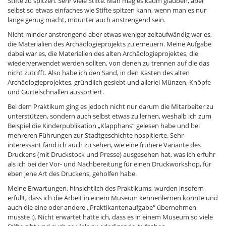
Stifte zu spitzen. Sehr viele Stifte. Man mag es kaum glauben, aber
selbst so etwas einfaches wie Stifte spitzen kann, wenn man es nur
lange genug macht, mitunter auch anstrengend sein.
Nicht minder anstrengend aber etwas weniger zeitaufwändig war es,
die Materialien des Archäologieprojekts zu erneuern. Meine Aufgabe
dabei war es, die Materialien des alten Archäologieprojektes, die
wiederverwendet werden sollten, von denen zu trennen auf die das
nicht zutrifft. Also habe ich den Sand, in den Kästen des alten
Archäologieprojektes, gründlich gesiebt und allerlei Münzen, Knöpfe
und Gürtelschnallen aussortiert.
Bei dem Praktikum ging es jedoch nicht nur darum die Mitarbeiter zu
unterstützen, sondern auch selbst etwas zu lernen, weshalb ich zum
Beispiel die Kinderpublikation „Klapphans“ gelesen habe und bei
mehreren Führungen zur Stadtgeschichte hospitierte. Sehr
interessant fand ich auch zu sehen, wie eine frühere Variante des
Druckens (mit Druckstock und Presse) ausgesehen hat, was ich erfuhr
als ich bei der Vor- und Nachbereitung für einen Druckworkshop, für
eben jene Art des Druckens, geholfen habe.
Meine Erwartungen, hinsichtlich des Praktikums, wurden insofern
erfüllt, dass ich die Arbeit in einem Museum kennenlernen konnte und
auch die eine oder andere ‚,Praktikantenaufgabe“ übernehmen
musste :). Nicht erwartet hätte ich, dass es in einem Museum so viele