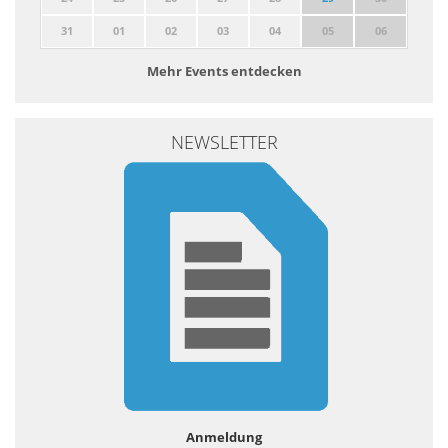
31
01
02
03
04
05
06
Mehr Events entdecken
NEWSLETTER
Anmeldung