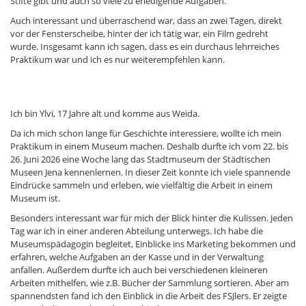
Stifte gibt und auch so viele zu erledigende Aufgaben.
Auch interessant und überraschend war, dass an zwei Tagen, direkt
vor der Fensterscheibe, hinter der ich tätig war, ein Film gedreht
wurde. Insgesamt kann ich sagen, dass es ein durchaus lehrreiches
Praktikum war und ich es nur weiterempfehlen kann.
Ich bin Ylvi, 17 Jahre alt und komme aus Weida.
Da ich mich schon lange für Geschichte interessiere, wollte ich mein
Praktikum in einem Museum machen. Deshalb durfte ich vom 22. bis
26. Juni 2026 eine Woche lang das Stadtmuseum der Städtischen
Museen Jena kennenlernen. In dieser Zeit konnte ich viele spannende
Eindrücke sammeln und erleben, wie vielfältig die Arbeit in einem
Museum ist.
Besonders interessant war für mich der Blick hinter die Kulissen. Jeden
Tag war ich in einer anderen Abteilung unterwegs. Ich habe die
Museumspädagogin begleitet, Einblicke ins Marketing bekommen und
erfahren, welche Aufgaben an der Kasse und in der Verwaltung
anfallen. Außerdem durfte ich auch bei verschiedenen kleineren
Arbeiten mithelfen, wie z.B. Bücher der Sammlung sortieren. Aber am
spannendsten fand ich den Einblick in die Arbeit des FSJlers. Er zeigte