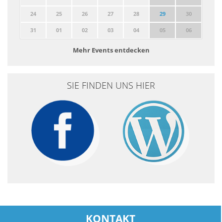
24
25
26
27
28
29
30
31
01
02
03
04
05
06
Mehr Events entdecken
SIE FINDEN UNS HIER
KONTAKT