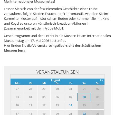
Mai Internationaler Museumstag!
Lassen Sie sich von der faszinierenden Geschichte einer Truhe
verzaubern, folgen Sie den Frauen der Frühromantik, wandeln Sie im
Karmelitenkloster auf historischem Boden oder kommen Sie mit Kind
und Kegel zu unseren künstlerisch-kreativen Aktionen in
Zusammenarbeit mit dem FröbelMobil.
Unser Programm und der Eintritt in die Museen ist am Internationalen
Museumstag am 17. Mai 2026 kostenfrei.
Hier finden Sie die
Veranstaltungsübersicht der Städtischen
Museen Jena.
VERANSTALTUNGEN
August
>>
Mo
Di
Mi
Do
Fr
Sa
So
27
28
29
30
31
01
02
03
04
05
06
07
08
09
10
11
12
13
14
15
16
17
18
19
20
21
22
23