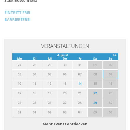
Stadtmuseum Jena
EINTRITT FREI
BARRIEREFREI
VERANSTALTUNGEN
August
>>
Mo
Di
Mi
Do
Fr
Sa
So
27
28
29
30
31
01
02
03
04
05
06
07
08
09
10
11
12
13
14
15
16
17
18
19
20
21
22
23
24
25
26
27
28
29
30
31
01
02
03
04
05
06
Mehr Events entdecken