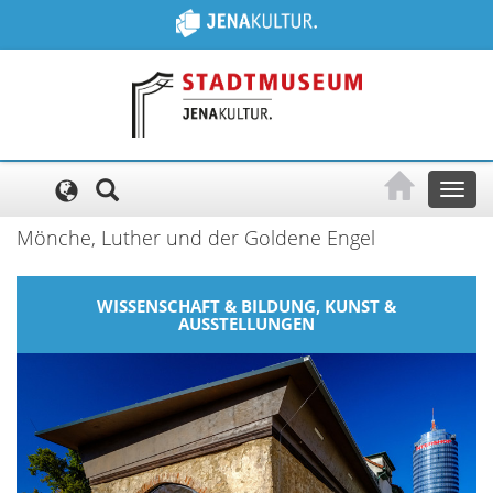
Cookie-Einstellungen
Toggl
naviga
Mönche, Luther und der Goldene Engel
WISSENSCHAFT & BILDUNG, KUNST &
AUSSTELLUNGEN