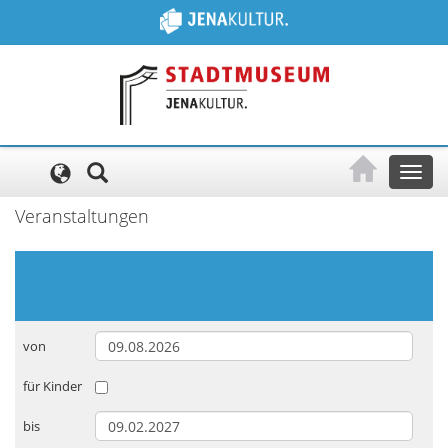
Cookie-Einstellungen
Toggl
naviga
Veranstaltungen
von
für Kinder
bis