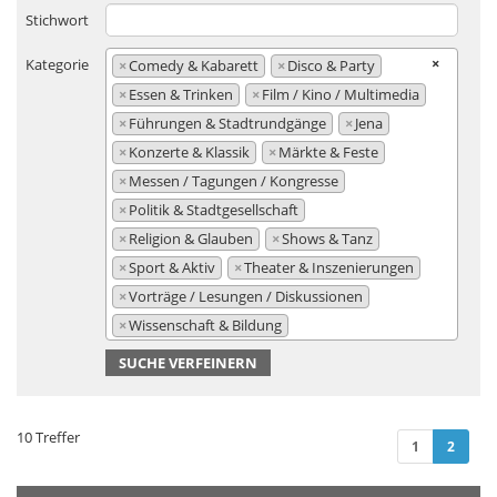
Stichwort
×
Kategorie
×
Comedy & Kabarett
×
Disco & Party
×
Essen & Trinken
×
Film / Kino / Multimedia
×
Führungen & Stadtrundgänge
×
Jena
×
Konzerte & Klassik
×
Märkte & Feste
×
Messen / Tagungen / Kongresse
×
Politik & Stadtgesellschaft
×
Religion & Glauben
×
Shows & Tanz
×
Sport & Aktiv
×
Theater & Inszenierungen
×
Vorträge / Lesungen / Diskussionen
×
Wissenschaft & Bildung
SUCHE VERFEINERN
10 Treffer
(curre
1
2