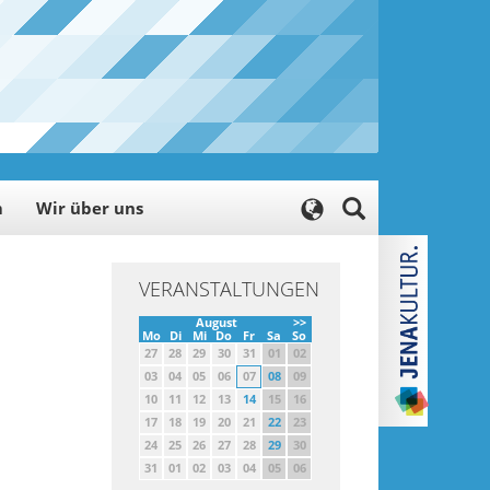
m
Wir über uns
VERANSTALTUNGEN
August
>>
Mo
Di
Mi
Do
Fr
Sa
So
27
28
29
30
31
01
02
03
04
05
06
07
08
09
10
11
12
13
14
15
16
17
18
19
20
21
22
23
24
25
26
27
28
29
30
31
01
02
03
04
05
06